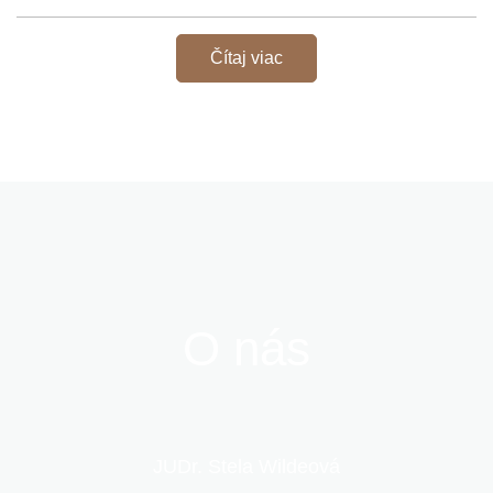
Čítaj viac
O nás
JUDr. Stela Wildeová