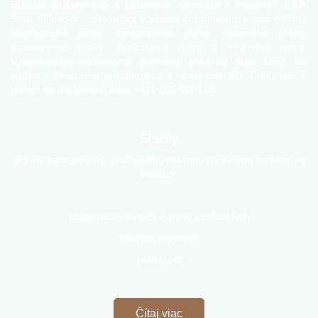
Hľadáte spoľahlivého a skúseného advokáta v Prešove? JUDr.
Stela Wildeová - advokátka v oblasti občianskeho práva vrátane
obchodného práva, konkurzného práva, rodinného práva,
majetkového práva, dedičského práva a trestného práva.
Vykonávajúca samostatnú právnicku prax od roku 1993. So
sídlom v Prešove s pôsobnosťou v rámci celej SR. Dohodnite si
termín na telefónnom čísle
+421 905 911 664
Služby
právne zastupovanie pred súdmi, notármi, správnymi orgánmi vo
veciach:
občianskoprávnych vrátane obchodných
rodinno-právnych
dedičských
...
Čítaj viac