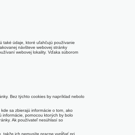
 také údaje, ktoré uľahčujú používanie
opakovanej návšteve webovej stránky
oužívaní webovej lokality. Vďaka súborom
ánky. Bez týchto cookies by napríklad nebolo
, kde sa zbierajú informácie o tom, ako
jú informácie, pomocou ktorých by bolo
ánky. Ak používateľ nesúhlasí so
 takže ich nemusíte pracne vypĺňať pri