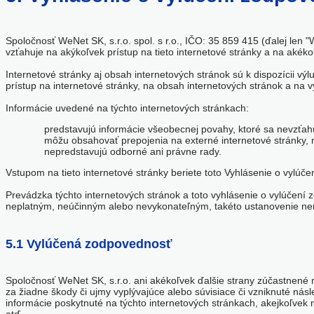
Spoločnosť WeNet SK, s.r.o. spol. s r.o., IČO: 35 859 415 (ďalej len "
vzťahuje na akýkoľvek prístup na tieto internetové stránky a na aké
Internetové stránky aj obsah internetových stránok sú k dispozícii v
prístup na internetové stránky, na obsah internetových stránok a na 
Informácie uvedené na týchto internetových stránkach:
predstavujú informácie všeobecnej povahy, ktoré sa nevzťahu
môžu obsahovať prepojenia na externé internetové stránky, 
nepredstavujú odborné ani právne rady.
Vstupom na tieto internetové stránky beriete toto Vyhlásenie o vylúč
Prevádzka týchto internetových stránok a toto vyhlásenie o vylúčení 
neplatným, neúčinným alebo nevykonateľným, takéto ustanovenie nemá
5.1 Vylúčená zodpovednosť
Spoločnosť WeNet SK, s.r.o. ani akékoľvek ďalšie strany zúčastnené
za žiadne škody či ujmy vyplývajúce alebo súvisiace či vzniknuté nás
informácie poskytnuté na týchto internetových stránkach, akejkoľve