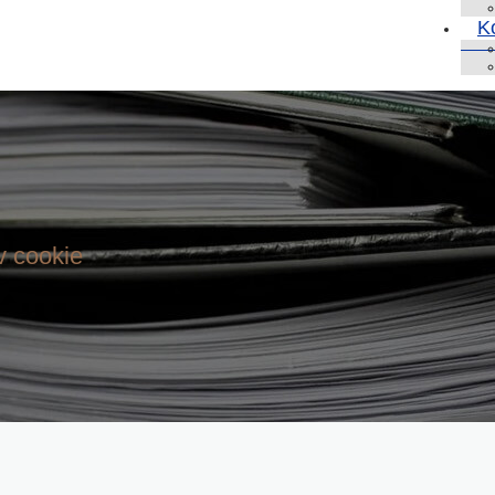
K
v cookie