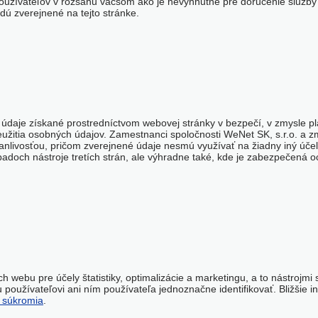
oužívateľov v rozsahu väčšom ako je nevyhnutné pre doručenie služby 
ú zverejnené na tejto stránke.
daje získané prostredníctvom webovej stránky v bezpečí, v zmysle plat
zneužitia osobných údajov. Zamestnanci spoločnosti WeNet SK, s.r.o. a zm
anlivosťou, pričom zverejnené údaje nesmú využívať na žiadny iný úče
rípadoch nástroje tretích strán, ale výhradne také, kde je zabezpečená
webu pre účely štatistiky, optimalizácie a marketingu, a to nástrojmi 
u používateľovi ani ním používateľa jednoznačne identifikovať. Bližšie
 súkromia
.