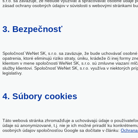
s.r.o. sa zaväzuje, že nebude využívať a spracovávať osobné údaje p
zásad ochrany osobných údajov v súvislosti s webovými stránkami bud
3. Bezpečnosť
Spoločnosť WeNet SK, s.r.o. sa zaväzuje, že bude uchovávať osobné ú
opatrenia, ktoré eliminujú riziko straty, úniku, krádeže či inej formy 
klientom v mene spoločnosti WeNet SK, s.r.o. sú zmluvne viazaní mlč
služby klientovi. Spoločnosť WeNet SK, s.r.o. využíva v niektorých p
legislatívy.
4. Súbory cookies
Táto webová stránka zhromažďuje a uchovávajú údaje o používateľoch 
údaje sú anonymizované, t.j. nie je ich možné priradiť ku konkrétnem
osobných údajov spoločnosťou Google sa dočítate v článku:
Ochrana