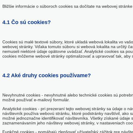
Bližšie informácie o súboroch cookies sa dočítate na webovej stránk
4.1 Čo sú cookies?
Cookies sú malé textové súbory, ktoré ukladá webová lokalita vo vaš
webovej stránky. Vďaka tomuto súboru si webová lokalita na určitý č
nemuseli niektoré údaje opätovne uvádzať. Analytické cookies sa pou
cookies môžeme webové stránky optimalizovať a upravovať tak, aby sm
4.2 Aké druhy cookies používame?
Nevyhnutné cookies
- nevyhnutné alebo technické cookies sú potrebné
možné používať e-mailový formulár.
Analytické cookies
- pri prezeraní tejto webovej stránky sa údaje o ná
návštevník používa webovú stránku, ktoré podstránky navštívil, ako 
možné jednoznačne identifikovať návštevníka. Všetky získané údaje 
zaznamenávaním jeho návštevy webovej stránky, v nastaveniach cook
Funkčné cookies
- pomáhajú zlepšovať užívateľský zážitok pre návšt