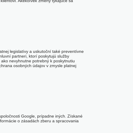
klientovi. Akékoľvek zmeny týkajúce sa
nej legislatívy a uskutoční také preventívne
luvní partneri, ktorí poskytujú služby
l ako nevyhnutne potrebný k poskytnutiu
 ochrana osobných údajov v zmysle platnej
spoločnosti Google, prípadne iných. Získané
 informácie o zásadách zberu a spracovania