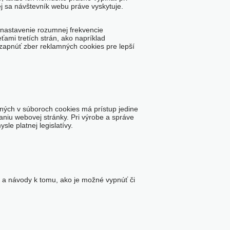
ej sa návštevník webu práve vyskytuje.
a nastavenie rozumnej frekvencie
mi tretích strán, ako napríklad
apnúť zber reklamných cookies pre lepší
ených v súboroch cookies má prístup jedine
aniu webovej stránky. Pri výrobe a správe
e platnej legislatívy.
e a návody k tomu, ako je možné vypnúť či