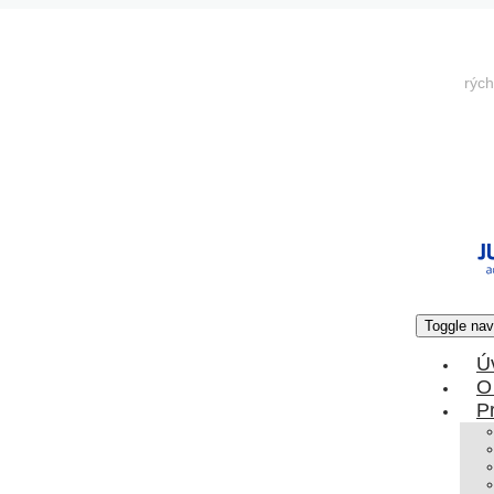
rých
Toggle nav
Ú
O
P