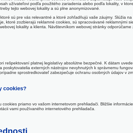
h užívateľovi podľa použitého zariadenia alebo podľa lokality, v ktor
treby tejto webovej lokality a sú plne anonymizované.
, ktoré sú pre vás relevantné a ktoré zohľadňujú vaše záujmy. Slúžia n
 ktoré zozbierajú reklamné cookies, sú spracovávané reklamnými sieťa
bovej lokality a klienta. Návštevníkom webovej stránky odporúčame z
pri rešpektovaní platnej legislatívy absolútne bezpečné. K dátam uved
t a poskytovatelia externých nástrojov nevyhnutých k správnemu fungov
 prípadne sprostredkovateľ zabezpečuje ochranu osobných údajov v zmysl
y cookies?
 cookies priamo vo vašom internetovom prehliadači. Bližšie informáci
tácii vami používaného internetového prehliadača.
ednosti