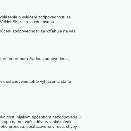
 vyhlásenie o vylúčení zodpovednosti sa
WeNet SK, s.r.o. a ich obsahu.
vylúčení zodpovednosti sa vzťahuje na váš
 ktoré nepreberá žiadnu zodpovednosť,
vek ustanovenie tohto vyhlásenia stane
h okolností nijakým spôsobom nezodpovedajú
ístupu na ne, vašej dôvery v akékoľvek
vého prenosu, počítačového vírusu, chyby