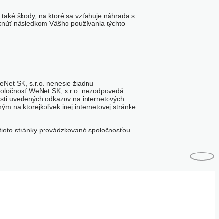
také škody, na ktoré sa vzťahuje náhrada s
niknúť následkom Vášho používania týchto
Net SK, s.r.o. nenesie žiadnu
oločnosť WeNet SK, s.r.o. nezodpovedá
osti uvedených odkazov na internetových
m na ktorejkoľvek inej internetovej stránke
 tieto stránky prevádzkované spoločnosťou