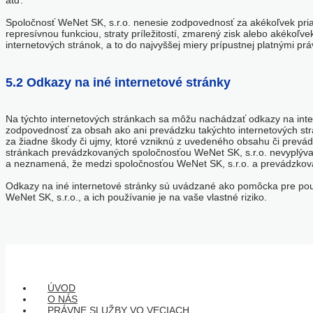
atď.
Spoločnosť WeNet SK, s.r.o. nenesie zodpovednosť za akékoľvek pria
represívnou funkciou, straty príležitostí, zmarený zisk alebo akékoľ
internetových stránok, a to do najvyššej miery prípustnej platnými pr
5.2 Odkazy na iné internetové stránky
Na týchto internetových stránkach sa môžu nachádzať odkazy na inte
zodpovednosť za obsah ako ani prevádzku takýchto internetových s
za žiadne škody či ujmy, ktoré vzniknú z uvedeného obsahu či prevá
stránkach prevádzkovaných spoločnosťou WeNet SK, s.r.o. nevyplýva 
a neznamená, že medzi spoločnosťou WeNet SK, s.r.o. a prevádzkovat
Odkazy na iné internetové stránky sú uvádzané ako pomôcka pre použí
WeNet SK, s.r.o., a ich používanie je na vaše vlastné riziko.
ÚVOD
O NÁS
PRÁVNE SLUŽBY VO VECIACH