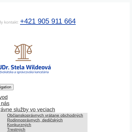
+421 905 911 664
ly kontakt:
igation
vod
 nás
rávne služby vo veciach
Občianskoprávnych vrátane obchodných
Rodinnoprávnych, dedičských
Konkurzných
Trestných