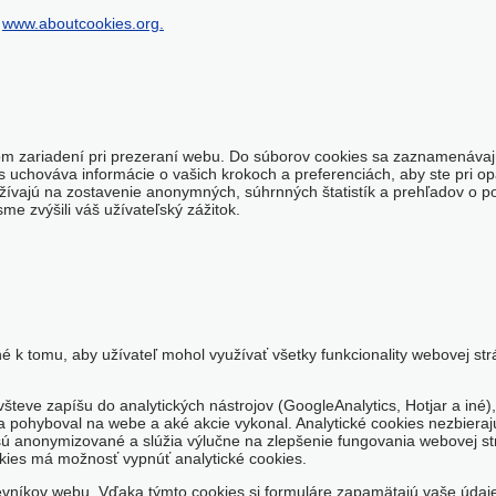
e
www.aboutcookies.org.
om zariadení pri prezeraní webu. Do súborov cookies sa zaznamenávajú
as uchováva informácie o vašich krokoch a preferenciách, aby ste pri 
žívajú na zostavenie anonymných, súhrnných štatistík a prehľadov o p
e zvýšili váš užívateľský zážitok.
 k tomu, aby užívateľ mohol využívať všetky funkcionality webovej str
všteve zapíšu do analytických nástrojov (GoogleAnalytics, Hotjar a iné)
sa pohyboval na webe a aké akcie vykonal. Analytické cookies nezbiera
sú anonymizované a slúžia výlučne na zlepšenie fungovania webovej str
ies má možnosť vypnúť analytické cookies.
evníkov webu. Vďaka týmto cookies si formuláre zapamätajú vaše údaje,