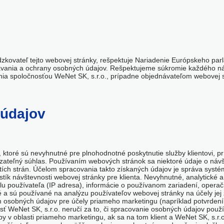
ádzkovateľ tejto webovej stránky, rešpektuje Nariadenie Európskeho pa
vávania a ochrany osobných údajov. Rešpektujeme súkromie každého n
a spoločnosťou WeNet SK, s.r.o., prípadne objednávateľom webovej strá
 údajov
, ktoré sú nevyhnutné pre plnohodnotné poskytnutie služby klientovi, p
ázateľný súhlas. Používaním webových stránok sa niektoré údaje o ná
etích strán. Účelom spracovania takto získaných údajov je správa syst
istík návštevnosti webovej stránky pre klienta. Nevyhnutné, analytické
olu používateľa (IP adresa), informácie o používanom zariadení, opera
a sú používané na analýzu používateľov webovej stránky na účely jej 
ím osobných údajov pre účely priameho marketingu (napríklad potvrden
ť WeNet SK, s.r.o. neručí za to, či spracovanie osobných údajov použív
by v oblasti priameho marketingu, ak sa na tom klient a WeNet SK, s.r