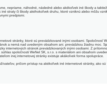
me, nepriame, náhodné, následné alebo akékoľvek iné škody a taktiež 
vek iné straty či škody akéhokoľvek druhu, ktoré vzniknú alebo môžu vz
ávnymi predpismi.
rnetové stránky, ktoré sú prevádzkované inými osobami. Spoločnosť We
tránok a nemá nad uvedeným obsahom ani. prevádzkou žiadnu moc. Sp
dzky internetových stránok prevádzkovaných inými osobami. Z prítomn
súhlas spoločnosti WeNet SK, s.r.o. s materiálom ani obsahom uvedený
eľom inej internetovej stránky existuje akákoľvek forma spolupráce.
vateľov, pričom prístup na akékoľvek iné internetové stránky, ako sú