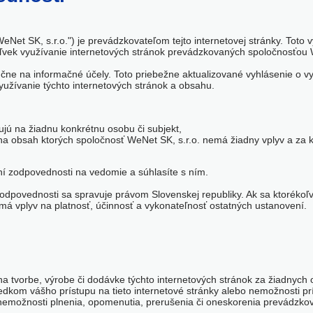
WeNet SK, s.r.o.") je prevádzkovateľom tejto internetovej stránky. Toto
koľvek využívanie internetových stránok prevádzkovaných spoločnosťou 
ýlučne na informačné účely. Toto priebežne aktualizované vyhlásenie o 
využívanie týchto internetových stránok a obsahu.
jú na žiadnu konkrétnu osobu či subjekt,
na obsah ktorých spoločnosť WeNet SK, s.r.o. nemá žiadny vplyv a za
ení zodpovednosti na vedomie a súhlasíte s ním.
zodpovednosti sa spravuje právom Slovenskej republiky. Ak sa ktorékoľ
 vplyv na platnosť, účinnosť a vykonateľnosť ostatných ustanovení.
 na tvorbe, výrobe či dodávke týchto internetových stránok za žiadnyc
ledkom vášho prístupu na tieto internetové stránky alebo nemožnosti pr
k nemožnosti plnenia, opomenutia, prerušenia či oneskorenia prevádzko