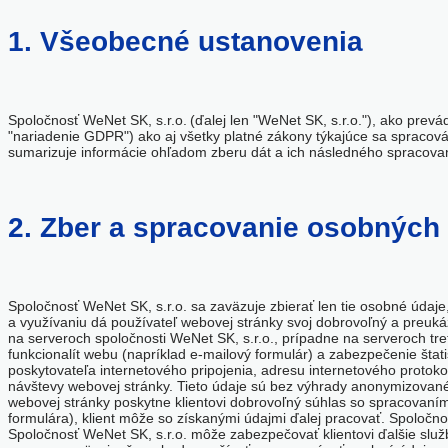
1. Všeobecné ustanovenia
Spoločnosť WeNet SK, s.r.o. (ďalej len "WeNet SK, s.r.o."), ako prev
"nariadenie GDPR") ako aj všetky platné zákony týkajúce sa spraco
sumarizuje informácie ohľadom zberu dát a ich následného spracovani
2. Zber a spracovanie osobných
Spoločnosť WeNet SK, s.r.o. sa zaväzuje zbierať len tie osobné údaje
a využívaniu dá používateľ webovej stránky svoj dobrovoľný a preuk
na serveroch spoločnosti WeNet SK, s.r.o., prípadne na serveroch tr
funkcionalít webu (napríklad e-mailový formulár) a zabezpečenie štat
poskytovateľa internetového pripojenia, adresu internetového protok
návštevy webovej stránky. Tieto údaje sú bez výhrady anonymizované 
webovej stránky poskytne klientovi dobrovoľný súhlas so spracovan
formulára), klient môže so získanými údajmi ďalej pracovať. Spoločnos
Spoločnosť WeNet SK, s.r.o. môže zabezpečovať klientovi ďalšie služ