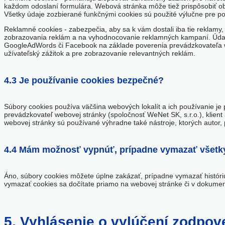
každom odoslaní formulára. Webová stránka môže tiež prispôsobiť obsa
Všetky údaje zozbierané funkčnými cookies sú použité výlučne pre po
Reklamné cookies
- zabezpečia, aby sa k vám dostali iba tie reklamy
zobrazovania reklám a na vyhodnocovanie reklamných kampaní. Údaje,
GoogleAdWords či Facebook na základe poverenia prevádzkovateľa we
užívateľský zážitok a pre zobrazovanie relevantných reklám.
4.3 Je používanie cookies bezpečné?
Súbory cookies používa väčšina webových lokalít a ich používanie je 
prevádzkovateľ webovej stránky (spoločnosť WeNet SK, s.r.o.), klien
webovej stránky sú používané výhradne také nástroje, ktorých autor,
4.4 Mám možnosť vypnúť, prípadne vymazať všetk
Áno, súbory cookies môžete úplne zakázať, prípadne vymazať históriu
vymazať cookies sa dočítate priamo na webovej stránke či v dokumen
5. Vyhlásenie o vylúčení zodpov