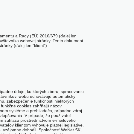
rlamentu a Rady (EÚ) 2016/679 (ďalej len
ávštevníka webovej stránky. Tento dokument
nky (ďalej len "klient").
rípadne údaje, ku ktorých zberu, spracovaniu
vštevníkovi webu uchovávajú automaticky
ému, zabezpečenie funkčnosti niektorých
 a funkčné cookies zahŕňajú názov
čnom systéme a prehliadača, prípadne zdroj
zlepšovania. V prípade, že používateľ
ím súhlasu prostredníctvom e-mailového
ateľov klientom vyhovuje platnej legislatíve.
.o. vzájomne dohodli. Spoločnosť WeNet SK,